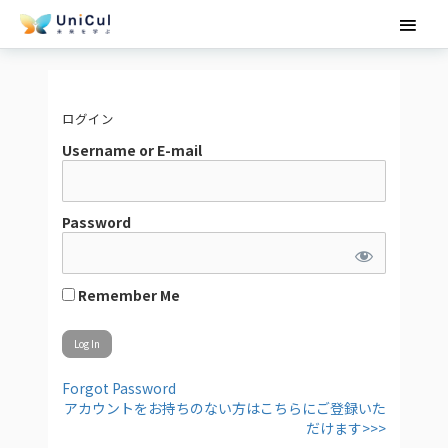
内
メ
容
を
イ
ス
キ
ン
ッ
ログイン
メ
プ
Username or E-mail
ニ
ュ
Password
ー
Remember Me
Forgot Password
アカウントをお持ちのない方はこちらにご登録いた
だけます>>>