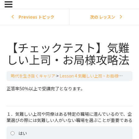
Previous トピック
次の レッスン
【チェックテスト】気難
しい上司・お局様攻略法
時代を生き抜くキャリア
Lesson 4 気難しい上司・お局様攻略法
【
正答率50％以上で受講完了となります。
１．気難しい上司や同僚はある特定の職場に潜んでいるので、企
業選びの際には気難しい人がいない職場を選ぶことが重要である
はい